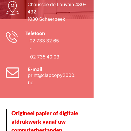
Chaussée de Louvain 430-
432
1030 Schaerbeek
Telefoon
02 733 32 65
-
02 735 40 03
E-mail
print@clapcopy2000.
be
Origineel papier of digitale
afdrukwerk vanaf uw
computerbestanden.