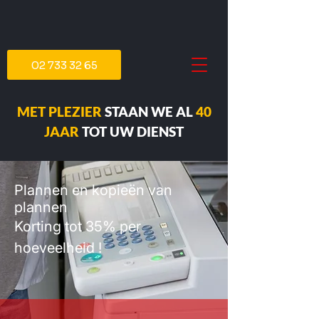
02 733 32 65
MET PLEZIER
STAAN WE AL
40
JAAR
TOT UW DIENST
Plannen en kopieën van
plannen
Korting tot 35% per
hoeveelheid !