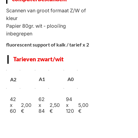
Scannen van groot formaat Z/W of
kleur
Papier 80gr. wit - plooiïng
inbegrepen
fluorescent support of kalk / tarief x 2
Tarieven zwart/wit
A1
A0
A2
42
62
94
x
2,00
x
2,50
x
5,00
60
€
84
€
120
€