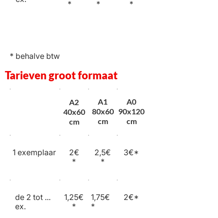
*
*
*
* behalve btw
Tarieven groot formaat
A1
A0
A2
80x60
90x120
40x60
cm
cm
cm
1 exemplaar
2€
2,5€
3€*
*
*
de 2 tot ...
1,25€
1,75€
2€*
ex.
*
*