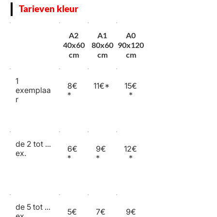
Tarieven kleur
A2
A1
A0
40x60
80x60
90x120
cm
cm
cm
1
8€
11€*
15€
exemplaa
*
*
r
de 2 tot ...
6€
9€
12€
ex.
*
*
*
de 5 tot ...
5€
7€
9€
ex.