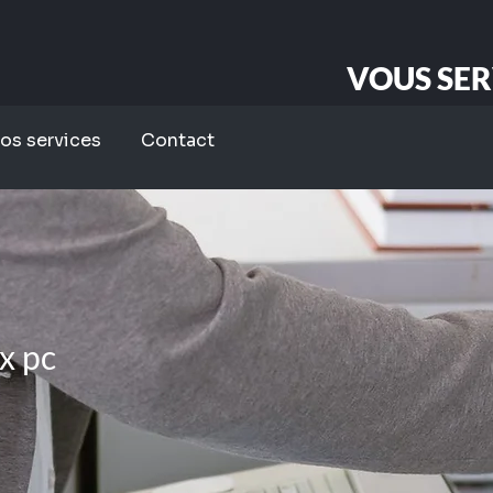
VOUS SE
os services
Contact
x pc