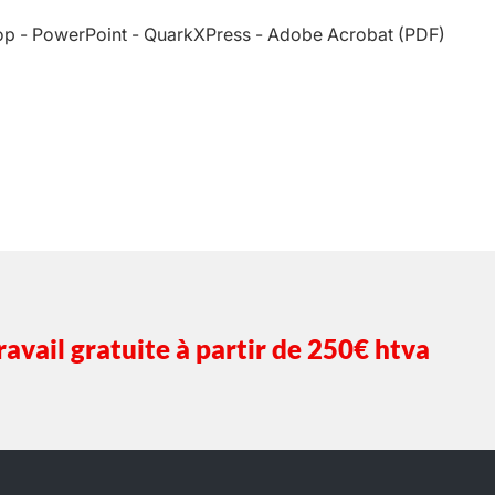
hop - PowerPoint - QuarkXPress - Adobe Acrobat (PDF)
print@clapcopy2000.be
avail gratuite à partir de 250€ htva