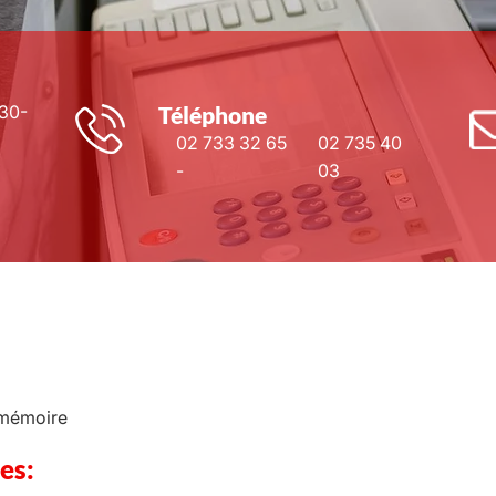
30-
Téléphone
02 733 32 65
02 735 40
-
03
e mémoire
es: